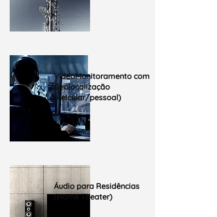
VideoMonitoramento com
Geolocalização
(veicular/pessoal)
Áudio para Residências
(Home Theater)