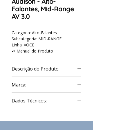
Audison - Alto-
Falantes, Mid-Range
AV 3.0
Categoria: Alto-Falantes
Subcategoria: MID-RANGE
Linha: VOCE
-> Manual do Produto
Descrição do Produto:
Mid-range 3", respostas de 200 @
Marca:
14KHz
Audison
Dados Técnicos:
Technical Data
Comp
Midrange