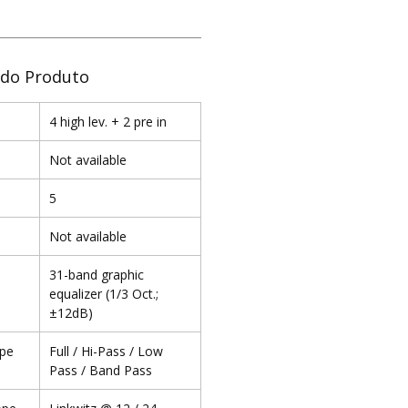
 do Produto
4 high lev. + 2 pre in
Not available
5
Not available
31-band graphic
equalizer (1/3 Oct.;
±12dB)
ype
Full / Hi-Pass / Low
Pass / Band Pass