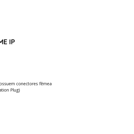
E IP
possuem conectores fêmea
ation Plug)