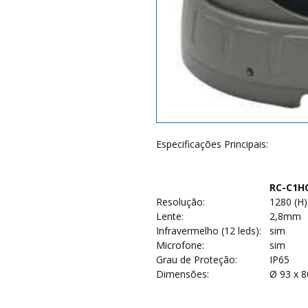
Especificações Principais:
RC-C1HQ
Resolução:
1280 (H) 
Lente:
2,8mm
Infravermelho (12 leds):
sim
Microfone:
sim
Grau de Proteção:
IP65
Dimensões:
Ø 93 x 