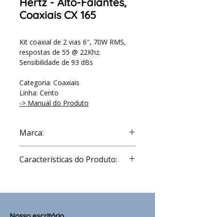
Hertz - Alto-Falantes,
Coaxiais CX 165
Kit coaxial de 2 vias 6", 70W RMS,
respostas de 55 @ 22Khz.
Sensibilidade de 93 dBs
Categoria: Coaxiais
Linha: Cento
-> Manual do Produto
Marca:
Hertz
Características do Produto:
Component
Coaxials
Size
mm (in.)
165 (6.5)
Nosso escritório