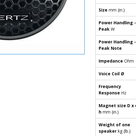
Size
mm (in.)
Power Handling -
Peak
W
Power Handling -
Peak Note
Impedance
Ohm
Voice Coil Ø
Frequency
Response
Hz
Magnet size D x 
h
mm (in.)
Weight of one
speaker
kg (lb.)