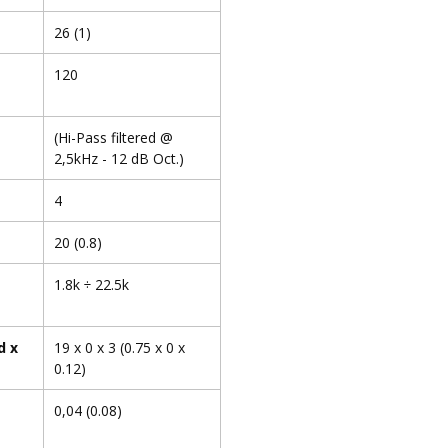
26 (1)
120
(Hi-Pass filtered @
2,5kHz - 12 dB Oct.)
4
20 (0.8)
1.8k ÷ 22.5k
d x
19 x 0 x 3 (0.75 x 0 x
0.12)
0,04 (0.08)