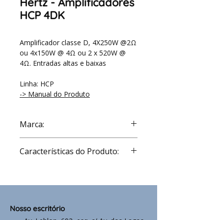
Hertz - Amplificadores
HCP 4DK
Amplificador classe D, 4X250W @2Ω
ou 4x150W @ 4Ω ou 2 x 520W @
4Ω. Entradas altas e baixas
Linha: HCP
-> Manual do Produto
Marca:
Hertz
Características do Produto:
Channels
4 - 3 - 2
POWER SUPPLY
Nosso escritório
Power supply
11 ÷ 15 VDC /