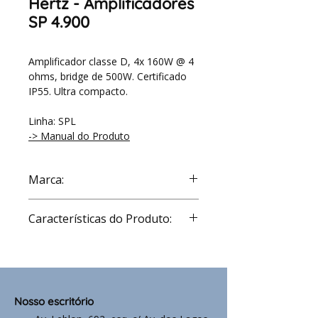
Hertz - Amplificadores
SP 4.900
Amplificador classe D, 4x 160W @ 4
ohms, bridge de 500W. Certificado
IP55. Ultra compacto.
Linha: SPL
-> Manual do Produto
Marca:
Hertz
Características do Produto:
Channels
4 - 3 - 2
Nominal power
11 ÷ 15
supply voltage
VDC
Nosso escritório